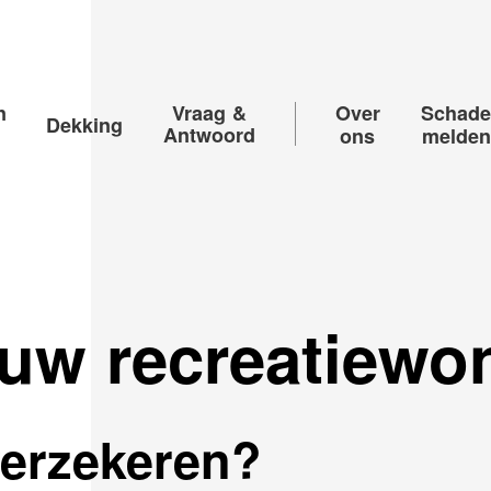
n
Vraag &
Over
Schad
Dekking
Antwoord
ons
melden
uw recreatiewo
verzekeren?